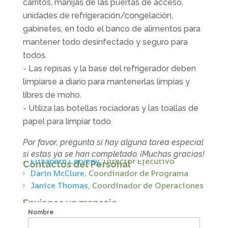
carritos, manijas de las puertas de acceso,
unidades de refrigeración/congelación,
gabinetes, en todo el banco de alimentos para
mantener todo desinfectado y seguro para
todos.
- Las repisas y la base del refrigerador deben
limpiarse a diario para mantenerlas limpias y
libres de moho.
- Utiliza las botellas rociadoras y las toallas de
papel para limpiar todo.
Por favor, pregunta si hay alguna tarea especial
si estas ya se han completado. ¡Muchas gracias!
Elizabeth Cerveny
, Director Ejecutivo
Contactos del Personal
Darin McClure
, Coordinador de Programa
Janice Thomas
, Coordinador de Operaciones
Envíanos un mensaje
Nombre