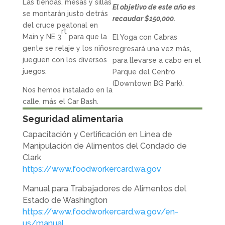
Las tiendas, mesas y sillas
El objetivo de este año es
se montarán justo detrás
recaudar $150,000.
del cruce peatonal en
rt
Main y NE 3
para que la
El Yoga con Cabras
gente se relaje y los niños
regresará una vez más,
jueguen con los diversos
para llevarse a cabo en el
juegos.
Parque del Centro
(Downtown BG Park).
Nos hemos instalado en la
calle, más el Car Bash.
Seguridad alimentaria
Capacitación y Certificación en Línea de
Manipulación de Alimentos del Condado de
Clark
https://www.foodworkercard.wa.gov
Manual para Trabajadores de Alimentos del
Estado de Washington
https://www.foodworkercard.wa.gov/en-
us/manual