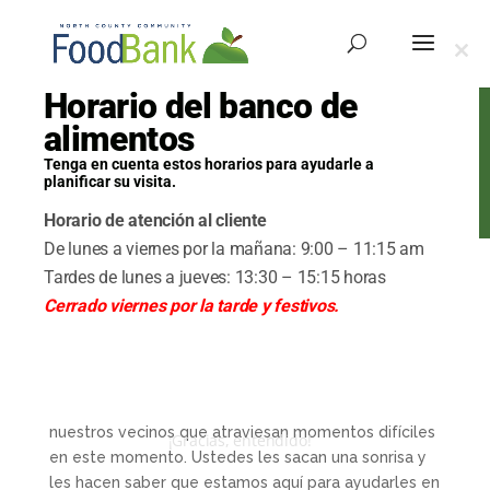
Cerr
este
Horario del banco de
mód
alimentos
Portal de Voluntarios
Tenga en cuenta estos horarios para ayudarle a
planificar su visita.
Horario de atención al cliente
De lunes a viernes por la mañana: 9:00 – 11:15 am
Tardes de lunes a jueves: 13:30 – 15:15 horas
Bienvenido a tu Portal
Cerrado viernes por la tarde y festivos.
de Voluntariado
Juntos ustedes conforman nuestro equipo A,
brindando un excelente servicio a cada uno de
nuestros vecinos que atraviesan momentos difíciles
¡Gracias, entendido!
en este momento. Ustedes les sacan una sonrisa y
les hacen saber que estamos aquí para ayudarles en