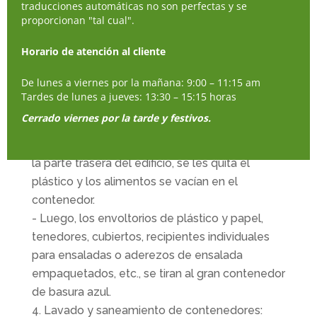
traducciones automáticas no son perfectas y se
sala central? Sacar los artículos de los estantes
proporcionan "tal cual".
del fondo y usarlos para reabastecer en el
Horario de atención al cliente
centro, para mantener todos los estantes
llenos y listos para empacar.
De lunes a viernes por la mañana: 9:00 – 11:15 am
Revisar los panes y pasteles cada día/turno
Tardes de lunes a jueves: 13:30 – 15:15 horas
en busca de moho:
Cerrado viernes por la tarde y festivos.
- Todo el pan/pasteles mohosos se sacan al
contenedor verde de reciclaje de alimentos en
la parte trasera del edificio, se les quita el
plástico y los alimentos se vacían en el
contenedor.
- Luego, los envoltorios de plástico y papel,
tenedores, cubiertos, recipientes individuales
para ensaladas o aderezos de ensalada
empaquetados, etc., se tiran al gran contenedor
de basura azul.
Lavado y saneamiento de contenedores: