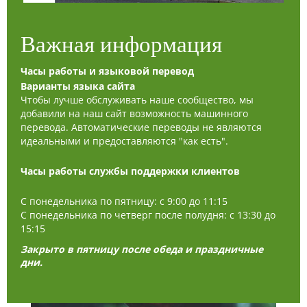
занятия по здоровому питанию, составлению
бюджета, финансовому планированию, поиску
Важная информация
работы, подготовке к собеседованиям и первому
дню, а также многое другое для всех возрастов.
Часы работы и языковой перевод
Мы не только боремся с голодом, но и укрепляем
Варианты языка сайта
уверенность в себе, вселяем надежду и
Чтобы лучше обслуживать наше сообщество, мы
помогаем стать сильнее.
добавили на наш сайт возможность машинного
перевода. Автоматические переводы не являются
Читать далее...
идеальными и предоставляются "как есть".
Часы работы службы поддержки клиентов
С понедельника по пятницу: с 9:00 до 11:15
С понедельника по четверг после полудня: с 13:30 до
15:15
Закрыто в пятницу после обеда и праздничные
дни.