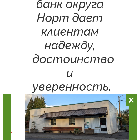
банк округа
Норт дает
клиентам
надежду,
достоинство
и
уверенность.
Зак
Что мы делаем
этот
мод
Узнайте о разнообразных программах,
предлагаемых продовольственным банком North
County Community Food Bank. Мы предлагаем